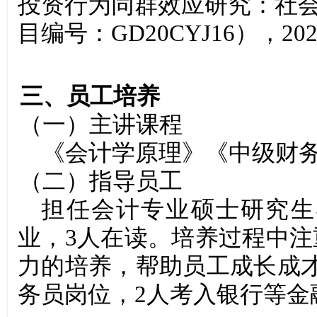
投资行为同群效应研究：社
目编号：GD20CYJ16），2
三、员工培养
（一）主讲课程
《
会计学原理
》《
中级财
（
二
）指导员工
担任会计专业硕士研究生
业，3人在读
。培养过程中
注
力的培养，帮助
员工成长成
务员
岗位
，
2
人
考
入银行等金