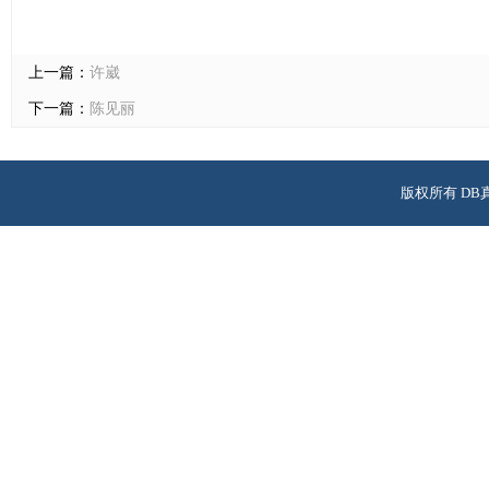
上一篇：
许崴
下一篇：
陈见丽
版权所有 DB
校址：广州市天河区