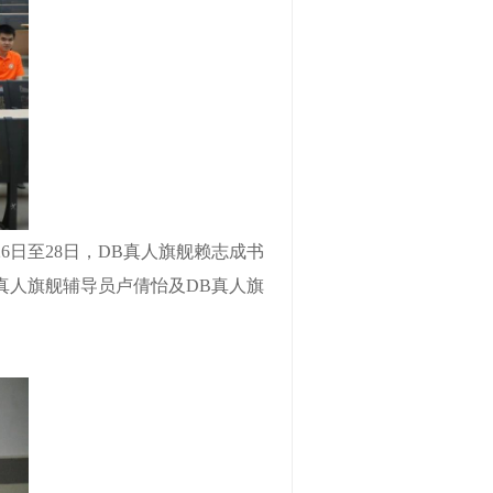
26
日至
28
日，
DB真人旗舰赖志成书
B真人旗舰辅导员卢倩怡
及
DB真人旗