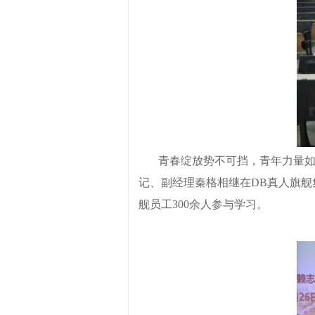
青春绽放势不可挡，青年力量
记
、
副经理秦格相继在DB真人旗舰
舰员工
300
余人参
与
学习。