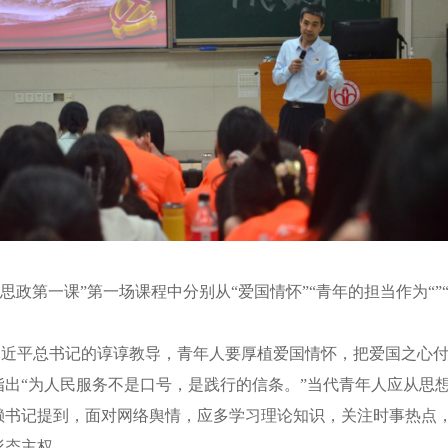
“思政第一课”第一场课程中分别
从
“爱国情怀”“青年的担当
作为
“
习近平总书记的
谆谆教导
，
青年人要
厚植爱国情怀，把爱国之心
指出
“为人民服务不是口号，是践行的信条。”当代青年人应从思
赖书记提到，面对网络舆情，应多学习理论知识，关注时事热点
形态主权。