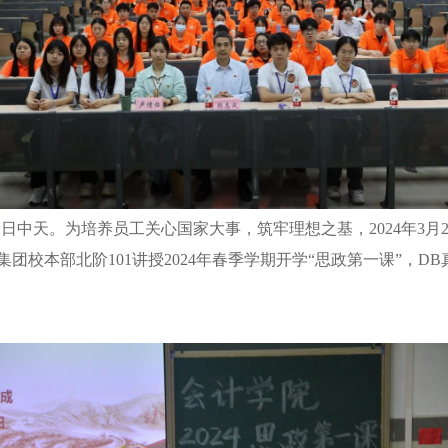
如日中天。为培养员工关心国家大事，筑牢理想之基
，
2024
年
3
月
集团
校本部北阶
101
讲授
2024
年春季学期开学“思政第一课”，
D