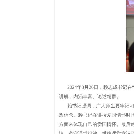
2024
年
3
月
26
日，赖志成书记在
讲解，内涵丰富、论述精辟。
赖
书记
强调，广大师生要牢记
想信念
。
赖书记在讲授爱国情怀时
方面来体现自己的爱国情怀。最后
情。遵守课堂纪律，维护课堂意识