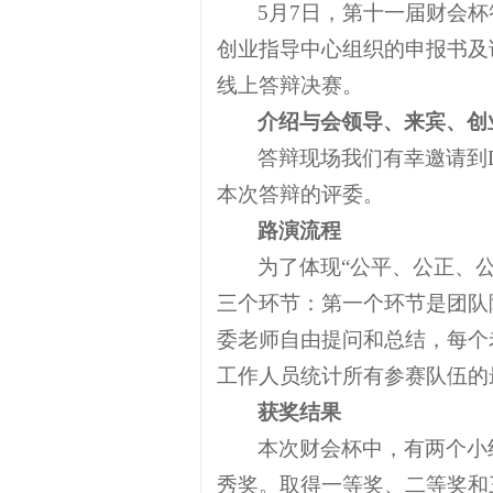
5月7日，第十一届财会
创业指导中心组织的申报书及
线上答辩决赛。
介绍与会领导、来宾、创
答辩现场我们有幸邀请到
本次答辩的评委。
路演流程
为了体现“公平、公正、
三个环节：第一个环节是团队
委老师自由提问和总结，每个
工作人员统计所有参赛队伍的
获奖结果
本次财会杯中，有两个小
秀奖。取得一等奖、二等奖和