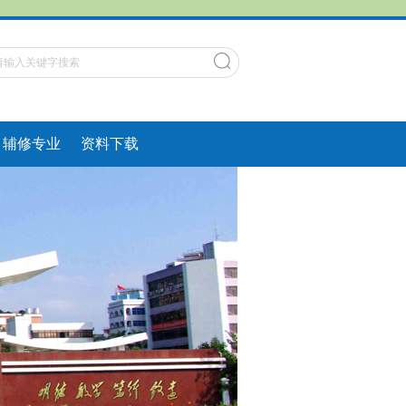
辅修专业
资料下载