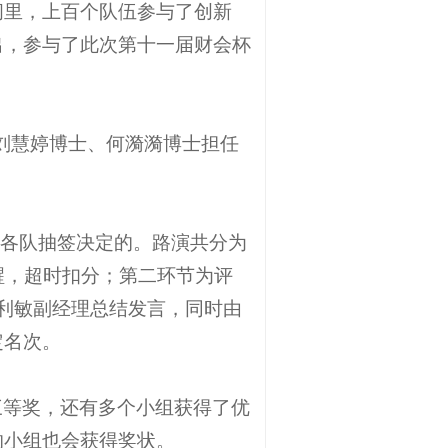
间里，上百个队伍参与了创新
出，参与了此次第十一届财会杯
刘慧婷博士、何漪漪博士担任
由各队抽签决定的。路演共分为
醒，超时扣分；第二环节为评
利敏副经理总结发言，同时由
定名次。
三等奖，还有多个小组获得了优
的小组也会获得奖状。