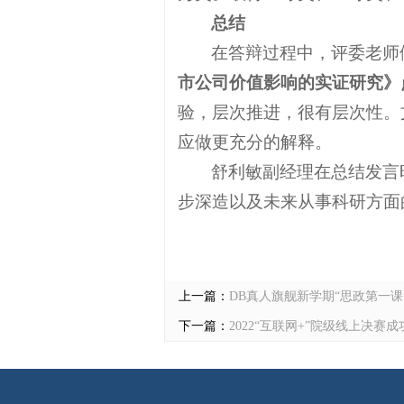
总结
在答辩过程中，评委老师
市公司价值影响的实证研究》
验，层次推进，很有层次性。
应做更充分的解释。
舒利敏副经理在总结发言
步深造以及未来从事科研方面
上一篇：
DB真人旗舰新学期“思政第一课
下一篇：
2022“互联网+”院级线上决赛