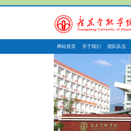
网站首页
关于我们
团队队伍