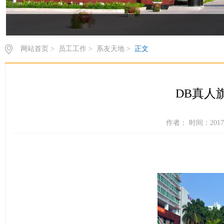
网站首页
>
员工工作
>
系友天地
>
正文
DB真人
作者： 时间：2017